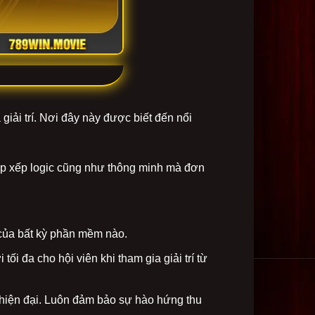
giải trí. Nơi đây này được biết đến nổi
sắp xếp logic cũng như thông minh mà đơn
của bất kỳ phần mềm nào.
i đa cho hội viên khi tham gia giải trí từ
 hiện đại. Luôn đảm bảo sự hào hứng thu