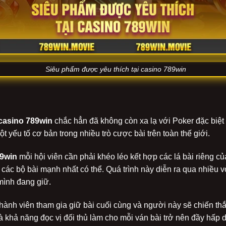
Siêu phẩm được yêu thích tại casino 789win
casino 789win
chắc hẳn đã không còn xa lạ với Poker đặc biệt
t yếu tố cơ bản trong nhiều trò cược bài trên toàn thế giới.
89win
mỗi hội viên cần phải khéo léo kết hợp các lá bài riêng 
a các bộ bài mạnh nhất có thể. Quá trình này diễn ra qua nhiều
mình đang giữ.
 thành viên tham gia giữ bài cuối cùng và người này sẽ chiến 
 và khả năng đọc vị đối thủ làm cho mỗi ván bài trở nên đầy hấp 