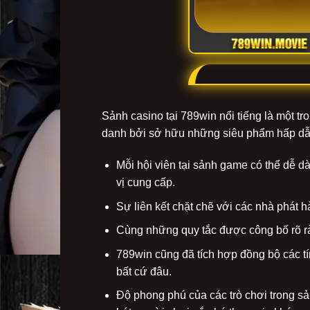
Sảnh casino tại
789win
nổi tiếng là một t
danh bởi sở hữu những siêu phẩm hấp dẫ
Mỗi hội viên tại sảnh game có thể dễ d
vị cung cấp.
Sự liên kết chặt chẽ với các nhà phát 
Cùng những quy tắc được công bố rõ r
789win cũng đã tích hợp đồng bộ các tín
bất cứ đâu.
Độ phong phú của các trò chơi trong s