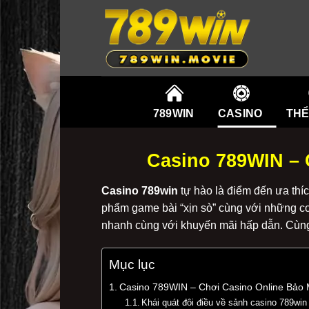
Skip
to
content
789WIN
CASINO
THỂ
Casino 789WIN – C
Casino 789win
tự hào là điểm đến ưa thí
phẩm game bài “xịn sò” cùng với những c
nhanh cùng với khuyến mãi hấp dẫn. Cùng
Mục lục
Casino 789WIN – Chơi Casino Online Bảo Mâ
Khái quát đôi điều về sảnh casino 789win