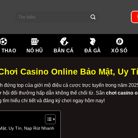
 THAO
NỔ HŨ
BẮN CÁ
ĐÁ GÀ
XỔ SỐ
hơi Casino Online Bảo Mật, Uy Tí
ch đứng top của giới mộ điệu cá cược trực tuyến trong năm 202
ơ hội đổi thưởng hấp dẫn không thể chối từ. Sân
chơi casino o
 tìm hiểu chi tiết và đăng ký chơi ngay hôm nay!
̣t, Uy Tín, Nạp Rút Nhanh