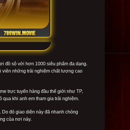
hơi đồ sộ với hơn 1000 siêu phẩm đa dạng.
 viên những trải nghiệm chất lượng cao
me trực tuyến hàng đầu thế giới như TP,
 qua khi anh em tham gia trải nghiệm.
n. Do đó giao diện này đã nhanh chóng
ỡng của nơi này.