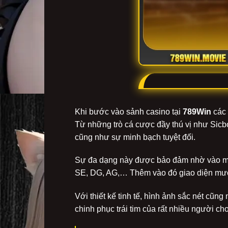
Khi bước vào sảnh casino tại
789Win
các 
Từ những trò cá cược đầy thú vị như Sicb
cũng như sự minh bạch tuyệt đối.
Sự đa dạng này được bảo đảm nhờ vào m
SE, DG, AG,… Thêm vào đó giao diện mướt 
Với thiết kế tinh tế, hình ảnh sắc nét cũ
chinh phục trái tim của rất nhiều người c