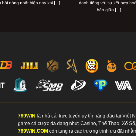
 hỏi nóng nhất hiện nay khi [...]
danh tiếng với sự kết hợp ho
hảo giữa [...]
789WIN
là nhà cái trực tuyến uy tín hàng đầu tại Việt
game cá cược đa dạng như: Casino, Thể Thao, Xổ Số,
789WIN.COM
còn tung ra các trương trình ưu đãi nhằ