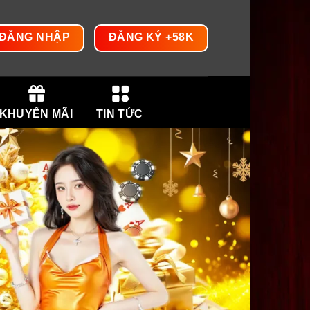
ĐĂNG NHẬP
ĐĂNG KÝ +58K
KHUYẾN MÃI
TIN TỨC