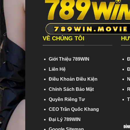
VỀ CHÚNG TÔI
HƯ
Giới Thiệu 789WIN
Đ
Liên Hệ
Đ
Điều Khoản Điều Kiện
N
Chính Sách Bảo Mật
R
Quyền Riêng Tư
T
CEO Trần Quốc Khang
Đại Lý 789WIN
Google Sitemap