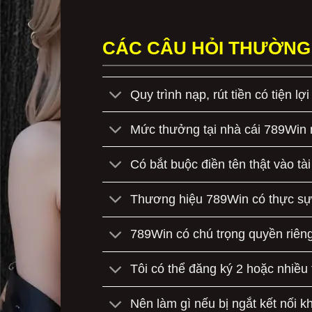
CÁC CÂU HỎI THƯỜNG
Quy trình nạp, rút tiền có tiện lợ
Mức thưởng tại nhà cái 789Win
Có bắt buộc điền tên thật vào t
Thương hiệu 789Win có thực s
789Win có chú trọng quyền riên
Tôi có thể đăng ký 2 hoặc nhiề
Nên làm gì nếu bị ngắt kết nối 