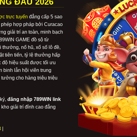
̀NG ĐẦU 2026
ợc trực tuyến
đẳng cấp 5 sao
ấp phép hợp pháp bởi Curacao
ng giải trí an toàn, minh bạch
o 789WIN GAME đồ sộ từ
i thưởng, nổ hũ, xổ số lô đề,
ật tiên tiến, tỷ lệ thưởng hấp
độ hiệu suất được tối ưu
 binh lẫn hội viên trung
 tưởng cho hàng triệu triệu
ký,
đăng nhập 789WIN link
kho giải trí đỉnh cao đẳng
8
|