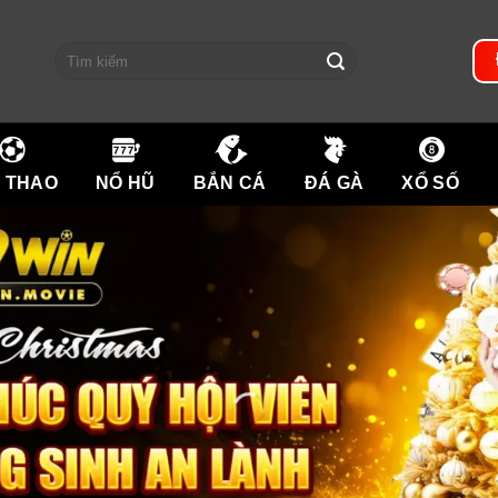
 THAO
NỔ HŨ
BẮN CÁ
ĐÁ GÀ
XỔ SỐ