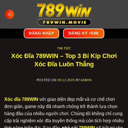
Skip
to
content
ĐĂNG NHẬP
ĐĂNG KÝ +58K
TIN TỨC
Xóc Đĩa 789WIN – Top 3 Bí Kíp Chơi
Xóc Đĩa Luôn Thắng
POSTED ON
09.12.2025
BY
ADMIN
Xóc đĩa 789WIN
với giao diện đẹp mắt và cơ chế chơi
đơn giản, game này đã nhanh chóng trở thành lựa chọn
hàng đầu của nhiều người chơi. Chúng tôi không chỉ cung
cấp trải nghiệm xóc đĩa truyền thống mà còn tích hợp nhiều
tính năng hiện đại. Sau đây,
nhà cái
789WIN
sẽ bật mí cho