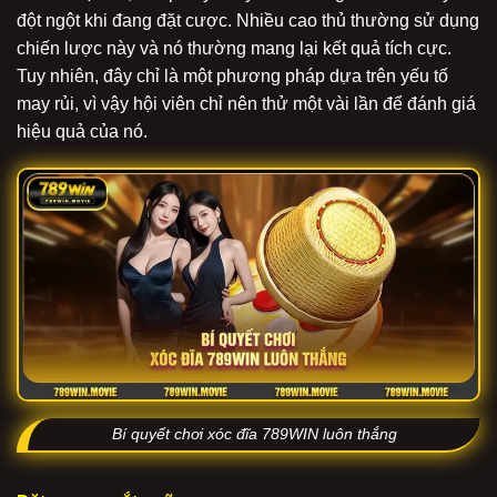
đột ngột khi đang đặt cược. Nhiều cao thủ thường sử dụng
chiến lược này và nó thường mang lại kết quả tích cực.
Tuy nhiên, đây chỉ là một phương pháp dựa trên yếu tố
may rủi, vì vậy hội viên chỉ nên thử một vài lần để đánh giá
hiệu quả của nó.
Bí quyết chơi xóc đĩa 789WIN luôn thắng