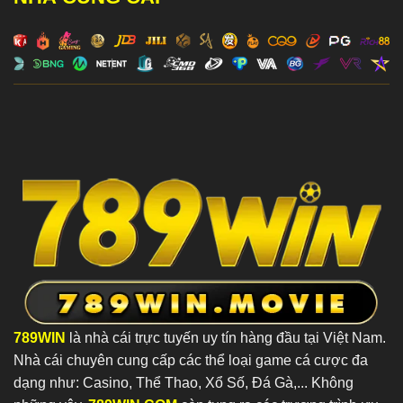
Thức,
Trả
Thưởng
Nhanh
789WIN
là nhà cái trực tuyến uy tín hàng đầu tại Việt Nam.
Nhà cái chuyên cung cấp các thể loại game cá cược đa
dạng như: Casino, Thể Thao, Xổ Số, Đá Gà,... Không