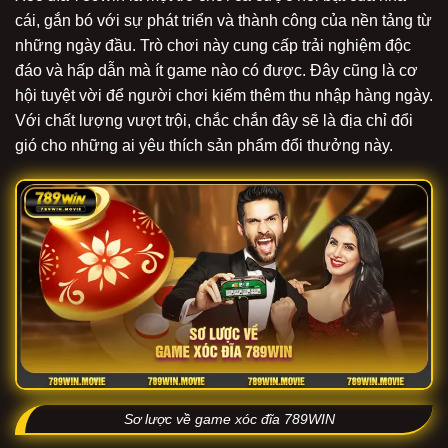
cái, gắn bó với sự phát triển và thành công của nền tảng từ
những ngày đầu. Trò chơi này cung cấp trải nghiệm độc
đáo và hấp dẫn mà ít game nào có được. Đây cũng là cơ
hội tuyệt vời để người chơi kiếm thêm thu nhập hàng ngày.
Với chất lượng vượt trội, chắc chắn đây sẽ là địa chỉ đổi
gió cho những ai yêu thích sản phẩm đổi thưởng này.
Sơ lược về game xóc đĩa 789WIN