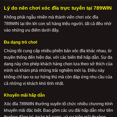
Lý do nên chơi xóc đĩa trực tuyến tại 789WIN
Không phải ngẫu nhiên mà thành viên chơi xóc đĩa
789WIN lại lên tới con số hàng triệu người, tất cả đều nhờ
vào những ưu điểm dưới đây.
Đa dạng trò chơi
Chúng tôi cung cấp nhiều phiên bản xóc đĩa khác nhau, từ
truyền thống đến hiện đại, với các biến thể hấp dẫn. Sự đa
dạng này cho phép khách hàng chọn lựa theo sở thích của
mình và khám phá những trải nghiệm mới lạ. Điều này
không chỉ tạo ra sự hứng thú mà còn đáp ứng nhu cầu của
cả những vị khách khó tính nhất.
Khuyến mãi hấp dẫn
Xóc đĩa 789WIN thường xuyên tổ chức nhiều chương trình
khuyến mãi đặc biệt. Bao gồm các ưu đãi hấp dẫn như tiền
thưởng đăng ký, hoàn trả cược, và sự kiện giải thưởng