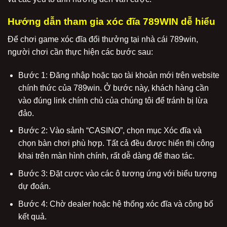
Hướng dẫn tham gia xóc đĩa 789WIN dễ hiểu
Để chơi game xóc đĩa đổi thưởng tại nhà cái 789win,
người chơi cần thực hiện các bước sau:
Bước 1: Đăng nhập hoặc tạo tài khoản mới trên website
chính thức của 789win. Ở bước này, khách hàng cần
vào đúng link chính chủ của chúng tôi để tránh bị lừa
đảo.
Bước 2: Vào sảnh “CASINO”, chọn mục Xóc đĩa và
chọn bàn chơi phù hợp. Tất cả đều được hiển thị công
khai trên màn hình chính, rất dễ dàng để thao tác.
Bước 3: Đặt cược vào các ô tương ứng với biểu tượng
dự đoán.
Bước 4: Chờ dealer hoặc hệ thống xóc đĩa và công bố
kết quả.